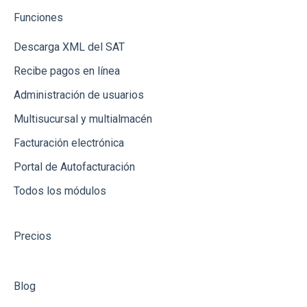
Funciones
Reportes
Integración vía Zapier
Descarga XML del SAT
Recepción de Mercancia
Recibe pagos en línea
Catálogos
Administración de usuarios
Gastos
Multisucursal y multialmacén
Conceptos de Venta
Facturación electrónica
Usuarios
Portal de Autofacturación
Todos los módulos
Productos
Clientes
Precios
Punto de Venta
Créditos
Blog