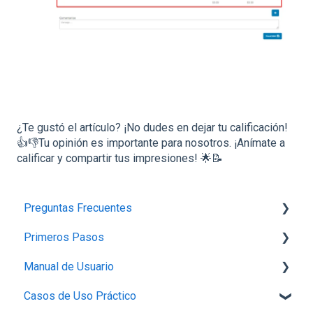
¿Te gustó el artículo? ¡No dudes en dejar tu calificación!
👍👎Tu opinión es importante para nosotros. ¡Anímate a
calificar y compartir tus impresiones! 🌟📝
Preguntas Frecuentes
Primeros Pasos
Planes,Add-ons y Precios
Manual de Usuario
Generalidades del Sistema
1.-Introducción a Bind ERP
Casos de Uso Práctico
Soporte-Errores
2.-Carga de información básica
Configuración