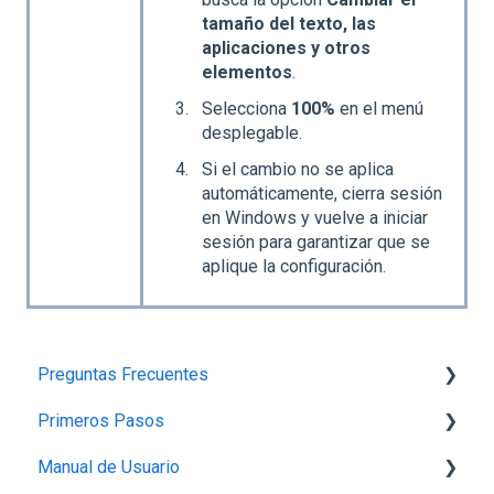
tamaño del texto, las
aplicaciones y otros
elementos
.
Selecciona
100%
en el menú
desplegable.
Si el cambio no se aplica
automáticamente, cierra sesión
en Windows y vuelve a iniciar
sesión para garantizar que se
aplique la configuración.
Preguntas Frecuentes
Primeros Pasos
Planes,Add-ons y Precios
Manual de Usuario
Generalidades del Sistema
1.-Introducción a Bind ERP