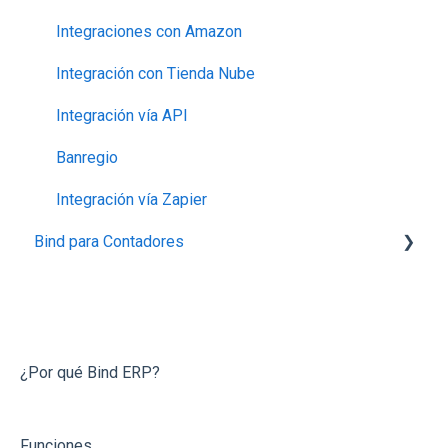
5.- Gastos, Compras e Inventario
Capturar Venta
Contabilidad
Integraciones con Amazon
6.- Créditos
Contabilidad
Otros
Integración con Tienda Nube
7.-Finanzas
Otras Funcionalidades
Bancos
Integración vía API
8.-Reportes
Órdenes de Compra
Banregio
9.-Nómina
Cotizaciones
Integración vía Zapier
Bind para Contadores
10.-Contabilidad
Inventarios (Almacenes)
11.-Impresoras
Notas de Crédito
Conecta Bind
Bancos y Cajas
Preguntas Frecuentes
Dashboard
¿Por qué Bind ERP?
Reportes
Funciones