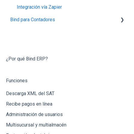
9.-Nómina
Cotizaciones
Integración vía Zapier
Bind para Contadores
10.-Contabilidad
Inventarios (Almacenes)
11.-Impresoras
Notas de Crédito
Conecta Bind
Bancos y Cajas
Preguntas Frecuentes
Dashboard
¿Por qué Bind ERP?
Reportes
Funciones
Recepción de Mercancia
Descarga XML del SAT
Catálogos
Recibe pagos en línea
Gastos
Administración de usuarios
Conceptos de Venta
Multisucursal y multialmacén
Usuarios