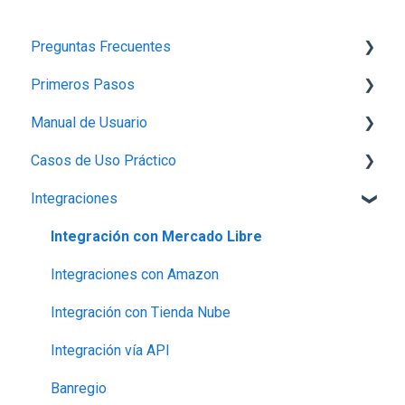
Preguntas Frecuentes
Primeros Pasos
Planes,Add-ons y Precios
Manual de Usuario
Generalidades del Sistema
1.-Introducción a Bind ERP
Casos de Uso Práctico
Soporte-Errores
2.-Carga de información básica
Configuración
Integraciones
Contabilidad, Finanzas y nóminas
3.- Producción
Perfil de empresa
Inventario
Ventas
4.- Ventas
Proveedores
Productos
Integración con Mercado Libre
5.- Gastos, Compras e Inventario
Capturar Venta
Contabilidad
Integraciones con Amazon
6.- Créditos
Contabilidad
Otros
Integración con Tienda Nube
7.-Finanzas
Otras Funcionalidades
Bancos
Integración vía API
8.-Reportes
Órdenes de Compra
Banregio