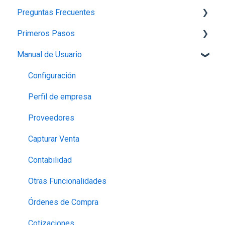
Preguntas Frecuentes
Primeros Pasos
Planes,Add-ons y Precios
Manual de Usuario
Generalidades del Sistema
1.-Introducción a Bind ERP
Soporte-Errores
2.-Carga de información básica
Configuración
Contabilidad, Finanzas y nóminas
3.- Producción
Perfil de empresa
Ventas
4.- Ventas
Proveedores
5.- Gastos, Compras e Inventario
Capturar Venta
6.- Créditos
Contabilidad
7.-Finanzas
Otras Funcionalidades
8.-Reportes
Órdenes de Compra
9.-Nómina
Cotizaciones