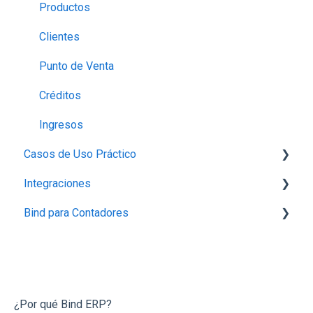
Productos
Clientes
Punto de Venta
Créditos
Ingresos
Casos de Uso Práctico
Integraciones
Inventario
Bind para Contadores
Productos
Integración con Mercado Libre
Contabilidad
Integraciones con Amazon
Conecta Bind
Otros
Integración con Tienda Nube
Preguntas Frecuentes
Bancos
Integración vía API
¿Por qué Bind ERP?