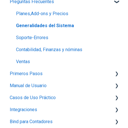
Preguntas Frecuentes
Planes,Add-ons y Precios
Generalidades del Sistema
Soporte-Errores
Contabilidad, Finanzas y nóminas
Ventas
Primeros Pasos
Manual de Usuario
1.-Introducción a Bind ERP
Casos de Uso Práctico
2.-Carga de información básica
Configuración
Integraciones
3.- Producción
Perfil de empresa
Inventario
Bind para Contadores
4.- Ventas
Proveedores
Productos
Integración con Mercado Libre