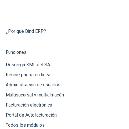
5.- Gastos, Compras e Inventario
Capturar Venta
Contabilidad
Integraciones con Amazon
Conecta Bind
6.- Créditos
Contabilidad
Otros
Integración con Tienda Nube
Preguntas Frecuentes
7.-Finanzas
Otras Funcionalidades
Bancos
Integración vía API
¿Por qué Bind ERP?
8.-Reportes
Órdenes de Compra
Banregio
Funciones
9.-Nómina
Cotizaciones
Integración vía Zapier
Descarga XML del SAT
10.-Contabilidad
Inventarios (Almacenes)
Recibe pagos en línea
11.-Impresoras
Notas de Crédito
Administración de usuarios
Bancos y Cajas
Multisucursal y multialmacén
Dashboard
Facturación electrónica
Reportes
Portal de Autofacturación
Todos los módulos
Recepción de Mercancia