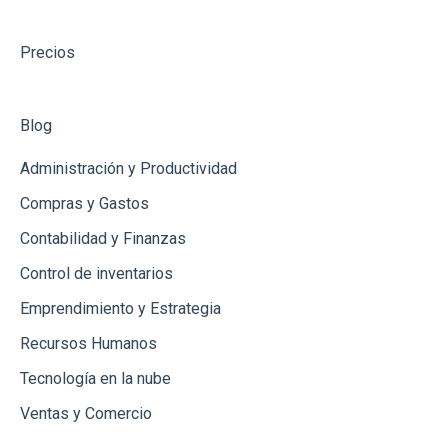
Catálogos
Precios
Gastos
Conceptos de Venta
Blog
Usuarios
Administración y Productividad
Productos
Compras y Gastos
Contabilidad y Finanzas
Clientes
Control de inventarios
Punto de Venta
Emprendimiento y Estrategia
Créditos
Recursos Humanos
Ingresos
Tecnología en la nube
Ventas y Comercio