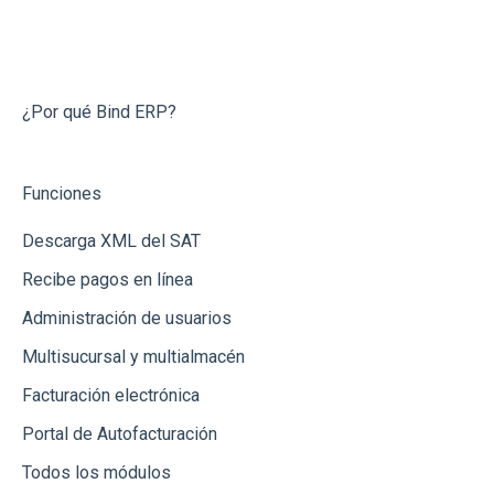
Capturar Venta
Contabilidad
Integraciones con Amazon
Conecta Bind
Contabilidad
Otros
Integración con Tienda Nube
Preguntas Frecuentes
Otras Funcionalidades
Bancos
Integración vía API
¿Por qué Bind ERP?
Órdenes de Compra
Banregio
Funciones
Cotizaciones
Integración vía Zapier
Descarga XML del SAT
Inventarios (Almacenes)
Recibe pagos en línea
Notas de Crédito
Administración de usuarios
Bancos y Cajas
Multisucursal y multialmacén
Dashboard
Facturación electrónica
Reportes
Portal de Autofacturación
Todos los módulos
Recepción de Mercancia