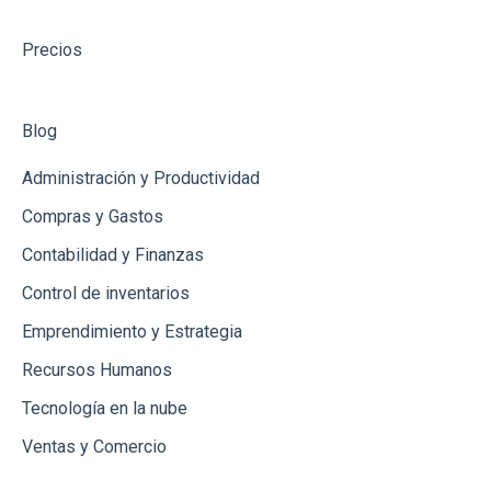
Catálogos
Precios
Gastos
Conceptos de Venta
Blog
Usuarios
Administración y Productividad
Productos
Compras y Gastos
Contabilidad y Finanzas
Clientes
Control de inventarios
Punto de Venta
Emprendimiento y Estrategia
Créditos
Recursos Humanos
Ingresos
Tecnología en la nube
Ventas y Comercio