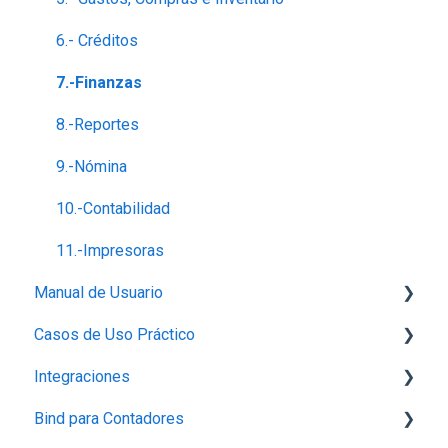
6.- Créditos
7.-Finanzas
8.-Reportes
9.-Nómina
10.-Contabilidad
11.-Impresoras
Manual de Usuario
Casos de Uso Práctico
Configuración
Integraciones
Perfil de empresa
Inventario
Bind para Contadores
Proveedores
Productos
Integración con Mercado Libre