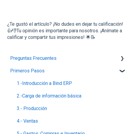
¿Te gustó el artículo? ¡No dudes en dejar tu calificación!
👍👎Tu opinión es importante para nosotros. ¡Anímate a
calificar y compartir tus impresiones! 🌟📝
Preguntas Frecuentes
Primeros Pasos
Planes,Add-ons y Precios
Generalidades del Sistema
1.-Introducción a Bind ERP
Soporte-Errores
2.-Carga de información básica
Contabilidad, Finanzas y nóminas
3.- Producción
Ventas
4.- Ventas
5.- Gastos, Compras e Inventario