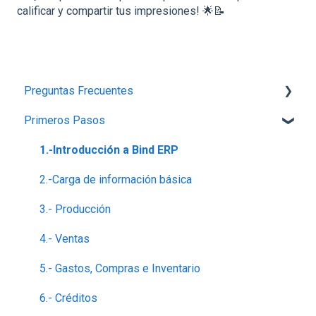
calificar y compartir tus impresiones! 🌟📝
Preguntas Frecuentes
Primeros Pasos
Planes,Add-ons y Precios
Generalidades del Sistema
1.-Introducción a Bind ERP
Soporte-Errores
2.-Carga de información básica
Contabilidad, Finanzas y nóminas
3.- Producción
Ventas
4.- Ventas
5.- Gastos, Compras e Inventario
6.- Créditos