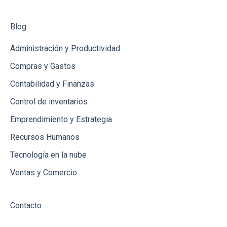
Gastos
Conceptos de Venta
Blog
Usuarios
Administración y Productividad
Productos
Compras y Gastos
Contabilidad y Finanzas
Clientes
Control de inventarios
Punto de Venta
Emprendimiento y Estrategia
Créditos
Recursos Humanos
Ingresos
Tecnología en la nube
Ventas y Comercio
Contacto