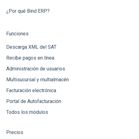
Otras Funcionalidades
Bancos
Integración vía API
¿Por qué Bind ERP?
Órdenes de Compra
Banregio
Funciones
Cotizaciones
Integración vía Zapier
Descarga XML del SAT
Inventarios (Almacenes)
Recibe pagos en línea
Notas de Crédito
Administración de usuarios
Bancos y Cajas
Multisucursal y multialmacén
Dashboard
Facturación electrónica
Reportes
Portal de Autofacturación
Todos los módulos
Recepción de Mercancia
Catálogos
Precios