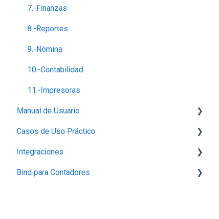
7.-Finanzas
8.-Reportes
9.-Nómina
10.-Contabilidad
11.-Impresoras
Manual de Usuario
Casos de Uso Práctico
Configuración
Integraciones
Perfil de empresa
Inventario
Bind para Contadores
Proveedores
Productos
Integración con Mercado Libre
Capturar Venta
Contabilidad
Integraciones con Amazon
Conecta Bind
Contabilidad
Otros
Integración con Tienda Nube
Preguntas Frecuentes