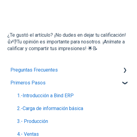
¿Te gustó el artículo? ¡No dudes en dejar tu calificación!
👍👎Tu opinión es importante para nosotros. ¡Anímate a
calificar y compartir tus impresiones! 🌟📝
Preguntas Frecuentes
Primeros Pasos
Planes,Add-ons y Precios
Generalidades del Sistema
1.-Introducción a Bind ERP
Soporte-Errores
2.-Carga de información básica
Contabilidad, Finanzas y nóminas
3.- Producción
Ventas
4.- Ventas