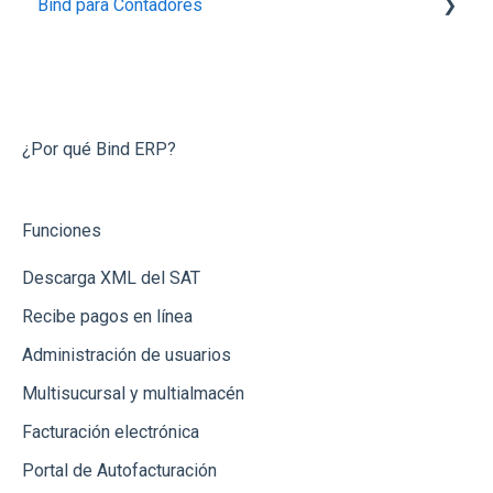
Bind para Contadores
Proveedores
Productos
Integración con Mercado Libre
Capturar Venta
Contabilidad
Integraciones con Amazon
Conecta Bind
Contabilidad
Otros
Integración con Tienda Nube
Preguntas Frecuentes
Otras Funcionalidades
Bancos
Integración vía API
¿Por qué Bind ERP?
Órdenes de Compra
Banregio
Funciones
Cotizaciones
Integración vía Zapier
Descarga XML del SAT
Inventarios (Almacenes)
Recibe pagos en línea
Notas de Crédito
Administración de usuarios
Bancos y Cajas
Multisucursal y multialmacén
Dashboard
Facturación electrónica
Reportes
Portal de Autofacturación