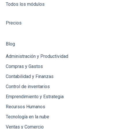
Todos los módulos
Recepción de Mercancia
Catálogos
Precios
Gastos
Conceptos de Venta
Blog
Usuarios
Administración y Productividad
Productos
Compras y Gastos
Contabilidad y Finanzas
Clientes
Control de inventarios
Punto de Venta
Emprendimiento y Estrategia
Créditos
Recursos Humanos
Ingresos
Tecnología en la nube
Ventas y Comercio