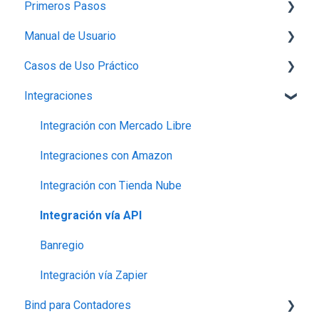
Primeros Pasos
Planes,Add-ons y Precios
Manual de Usuario
Generalidades del Sistema
1.-Introducción a Bind ERP
Casos de Uso Práctico
Soporte-Errores
2.-Carga de información básica
Configuración
Integraciones
Contabilidad, Finanzas y nóminas
3.- Producción
Perfil de empresa
Inventario
Ventas
4.- Ventas
Proveedores
Productos
Integración con Mercado Libre
5.- Gastos, Compras e Inventario
Capturar Venta
Contabilidad
Integraciones con Amazon
6.- Créditos
Contabilidad
Otros
Integración con Tienda Nube
7.-Finanzas
Otras Funcionalidades
Bancos
Integración vía API
8.-Reportes
Órdenes de Compra
Banregio
9.-Nómina
Cotizaciones
Integración vía Zapier
Bind para Contadores
10.-Contabilidad
Inventarios (Almacenes)