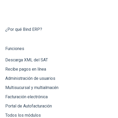
11.-Impresoras
Notas de Crédito
Conecta Bind
Bancos y Cajas
Preguntas Frecuentes
Dashboard
¿Por qué Bind ERP?
Reportes
Funciones
Recepción de Mercancia
Descarga XML del SAT
Catálogos
Recibe pagos en línea
Gastos
Administración de usuarios
Conceptos de Venta
Multisucursal y multialmacén
Usuarios
Facturación electrónica
Productos
Portal de Autofacturación
Todos los módulos
Clientes