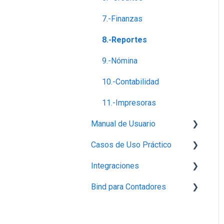
7.-Finanzas
8.-Reportes
9.-Nómina
10.-Contabilidad
11.-Impresoras
Manual de Usuario
Casos de Uso Práctico
Configuración
Integraciones
Perfil de empresa
Inventario
Bind para Contadores
Proveedores
Productos
Integración con Mercado
Libre
Capturar Venta
Contabilidad
Conecta Bind
Integraciones con Amazon