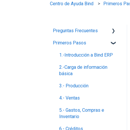
Centro de Ayuda Bind
Primeros Pa
Preguntas Frecuentes
Primeros Pasos
Planes,Add-ons y Precios
Generalidades del Sistema
1.-Introducción a Bind ERP
Soporte-Errores
2.-Carga de información
básica
Contabilidad, Finanzas y
nóminas
3.- Producción
Ventas
4.- Ventas
5.- Gastos, Compras e
Inventario
6.- Créditos