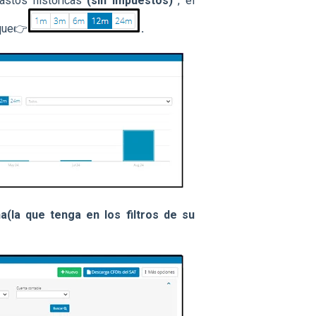
astos históricas
(sin impuestos)
, el
oque👉
.
la que tenga en los filtros de su