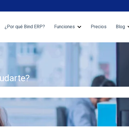
¿Por qué Bind ERP?
Funciones
Precios
Blog
Mostrar submenú de Fu
udarte?
 de búsqueda está vacío.