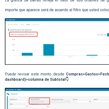
La gráfica de barras refleja el valor de sus ordenes de g
importe que aparece será de acuerdo al filtro que usted col
Puede revisar este monto desde
Compras>Gastos>Fecha(
dashboard)>columna de Subtotal👇