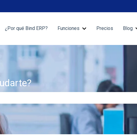
¿Por qué Bind ERP?
Funciones
Precios
Blog
Mostrar submenú de Fu
udarte?
 de búsqueda está vacío.