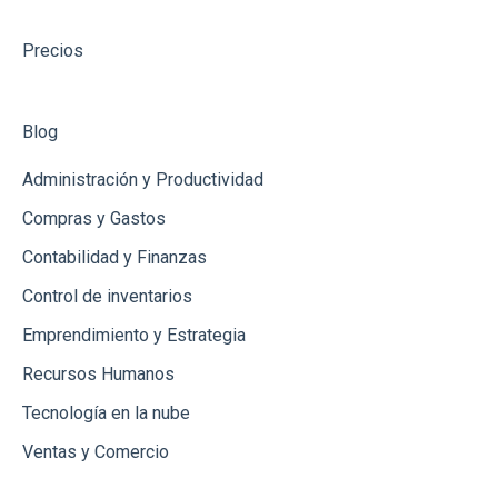
Catálogos
Precios
Gastos
Conceptos de Venta
Blog
Usuarios
Administración y Productividad
Productos
Compras y Gastos
Contabilidad y Finanzas
Clientes
Control de inventarios
Punto de Venta
Emprendimiento y Estrategia
Créditos
Recursos Humanos
Ingresos
Tecnología en la nube
Ventas y Comercio