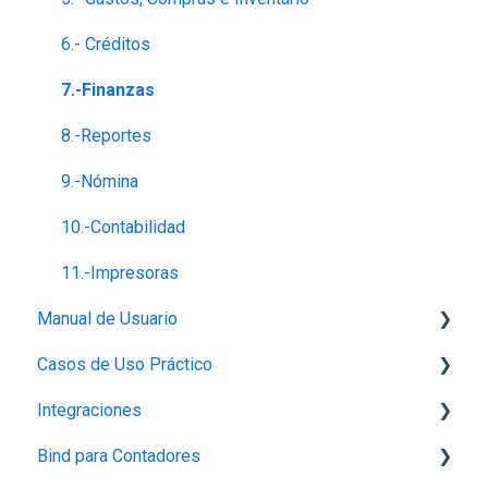
6.- Créditos
7.-Finanzas
8.-Reportes
9.-Nómina
10.-Contabilidad
11.-Impresoras
Manual de Usuario
Casos de Uso Práctico
Configuración
Integraciones
Perfil de empresa
Inventario
Bind para Contadores
Proveedores
Productos
Integración con Mercado Libre