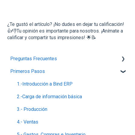
¿Te gustó el artículo? ¡No dudes en dejar tu calificación!
👍👎Tu opinión es importante para nosotros. ¡Anímate a
calificar y compartir tus impresiones! 🌟📝
Preguntas Frecuentes
Primeros Pasos
Planes,Add-ons y Precios
Generalidades del Sistema
1.-Introducción a Bind ERP
Soporte-Errores
2.-Carga de información básica
Contabilidad, Finanzas y nóminas
3.- Producción
Ventas
4.- Ventas
5.- Gastos, Compras e Inventario