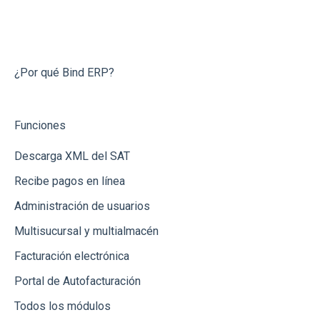
Capturar Venta
Contabilidad
Integraciones con Amazon
Conecta Bind
Contabilidad
Otros
Integración con Tienda Nube
Preguntas Frecuentes
Otras Funcionalidades
Bancos
Integración vía API
¿Por qué Bind ERP?
Órdenes de Compra
Banregio
Funciones
Cotizaciones
Integración vía Zapier
Descarga XML del SAT
Inventarios (Almacenes)
Recibe pagos en línea
Notas de Crédito
Administración de usuarios
Bancos y Cajas
Multisucursal y multialmacén
Dashboard
Facturación electrónica
Reportes
Portal de Autofacturación
Todos los módulos
Recepción de Mercancia