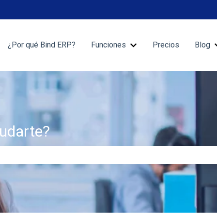
¿Por qué Bind ERP?
Funciones
Precios
Blog
Mostrar submenú de Fu
udarte?
 de búsqueda está vacío.