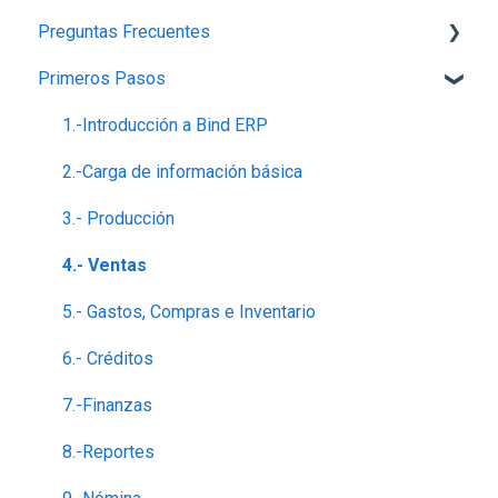
Preguntas Frecuentes
Primeros Pasos
Planes,Add-ons y Precios
Generalidades del Sistema
1.-Introducción a Bind ERP
Soporte-Errores
2.-Carga de información básica
Contabilidad, Finanzas y nóminas
3.- Producción
Ventas
4.- Ventas
5.- Gastos, Compras e Inventario
6.- Créditos
7.-Finanzas
8.-Reportes