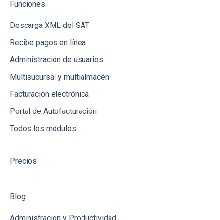
Funciones
Cotizaciones
Integración vía Zapier
Descarga XML del SAT
Inventarios (Almacenes)
Recibe pagos en línea
Notas de Crédito
Administración de usuarios
Bancos y Cajas
Multisucursal y multialmacén
Dashboard
Facturación electrónica
Reportes
Portal de Autofacturación
Todos los módulos
Recepción de Mercancia
Catálogos
Precios
Gastos
Conceptos de Venta
Blog
Usuarios
Administración y Productividad