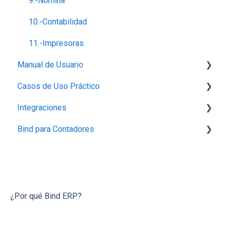
9.-Nómina
10.-Contabilidad
11.-Impresoras
Manual de Usuario
Casos de Uso Práctico
Configuración
Integraciones
Perfil de empresa
Inventario
Bind para Contadores
Proveedores
Productos
Integración con Mercado Libre
Capturar Venta
Contabilidad
Integraciones con Amazon
Conecta Bind
Contabilidad
Otros
Integración con Tienda Nube
Preguntas Frecuentes
Otras Funcionalidades
Bancos
Integración vía API
¿Por qué Bind ERP?
Órdenes de Compra
Banregio