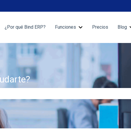
¿Por qué Bind ERP?
Funciones
Precios
Blog
Mostrar submenú de Fu
udarte?
 de búsqueda está vacío.