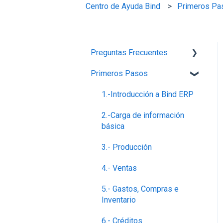
Centro de Ayuda Bind
Primeros Pa
Preguntas Frecuentes
Primeros Pasos
Planes,Add-ons y Precios
Generalidades del Sistema
1.-Introducción a Bind ERP
Soporte-Errores
2.-Carga de información
básica
Contabilidad, Finanzas y
nóminas
3.- Producción
Ventas
4.- Ventas
5.- Gastos, Compras e
Inventario
6.- Créditos