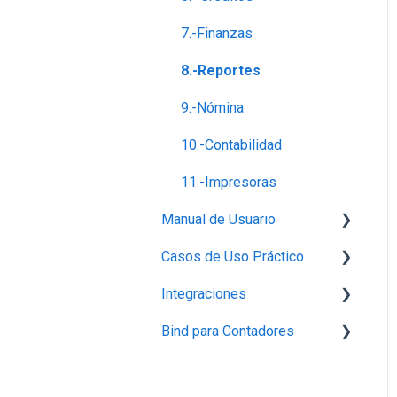
7.-Finanzas
8.-Reportes
9.-Nómina
10.-Contabilidad
11.-Impresoras
Manual de Usuario
Casos de Uso Práctico
Configuración
Integraciones
Perfil de empresa
Inventario
Bind para Contadores
Proveedores
Productos
Integración con Mercado
Libre
Capturar Venta
Contabilidad
Conecta Bind
Integraciones con Amazon